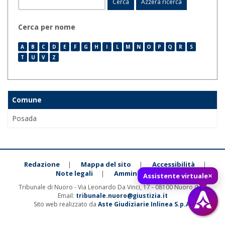
Cerca per nome
A
B
C
D
E
F
G
H
I
L
M
N
O
P
Q
R
S
T
U
V
Z
Comune
Posada
Redazione
Mappa del sito
Accessibilità
|
|
|
Note legali
Amministrazione
|
×
Assistente virtuale
Tribunale di Nuoro - Via Leonardo Da Vinci, 17 - 08100 Nuoro (NU)
Email:
tribunale.nuoro@giustizia.it
Sito web realizzato da
Aste Giudiziarie Inlinea S.p.A.