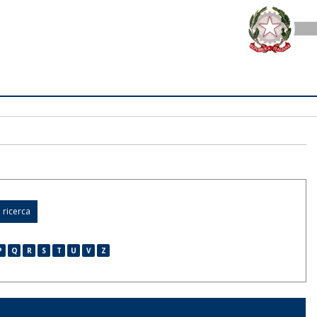
P
Q
R
S
T
U
V
Z