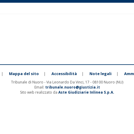
Mappa del sito
Accessibilità
Note legali
Ammi
|
|
|
|
Tribunale di Nuoro - Via Leonardo Da Vinci, 17 - 08100 Nuoro (NU)
Email:
tribunale.nuoro@giustizia.it
Sito web realizzato da
Aste Giudiziarie Inlinea S.p.A.