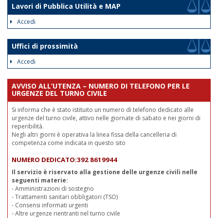
Lavori di Pubblica Utilità e MAP
Accedi
Uffici di prossimità
Accedi
AVVISO ALL’UTENZA – NUMERO DI TELEFONO PER LE
URGENZE DEL TURNO CIVILE
Si informa che è stato istituito un numero di telefono dedicato alle
urgenze del turno civile, attivo nelle giornate di sabato e nei giorni di
reperibilità.
Negli altri giorni è operativa la linea fissa della cancelleria di
competenza come indicata in questo sito
NUMERO DEDICATO:392 8619944
Il servizio è riservato alla gestione delle urgenze civili nelle
seguenti materie:
- Amministrazioni di sostegno
- Trattamenti sanitari obbligatori (TSO)
- Consensi informati urgenti
- Altre urgenze rientranti nel turno civile