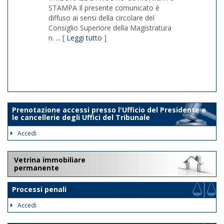
STAMPA Il presente comunicato è
diffuso ai sensi della circolare del
Consiglio Superiore della Magistratura
n. ... [
Leggi tutto
]
1/1
Prenotazione accessi presso l'Ufficio del Presidente e
le cancellerie degli Uffici del Tribunale
Accedi
Vetrina immobiliare
permanente
Processi penali
Accedi