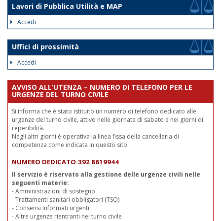
Lavori di Pubblica Utilità e MAP
Accedi
Uffici di prossimità
Accedi
AVVISO ALL’UTENZA – NUMERO DI TELEFONO PER LE
URGENZE DEL TURNO CIVILE
Si informa che è stato istituito un numero di telefono dedicato alle
urgenze del turno civile, attivo nelle giornate di sabato e nei giorni di
reperibilità.
Negli altri giorni è operativa la linea fissa della cancelleria di
competenza come indicata in questo sito
NUMERO DEDICATO:392 8619944
Il servizio è riservato alla gestione delle urgenze civili nelle
seguenti materie:
- Amministrazioni di sostegno
- Trattamenti sanitari obbligatori (TSO)
- Consensi informati urgenti
- Altre urgenze rientranti nel turno civile