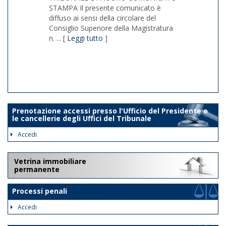
STAMPA Il presente comunicato è
diffuso ai sensi della circolare del
Consiglio Superiore della Magistratura
n. ... [
Leggi tutto
]
1/1
Prenotazione accessi presso l'Ufficio del Presidente e
le cancellerie degli Uffici del Tribunale
Accedi
Vetrina immobiliare
permanente
Processi penali
Accedi