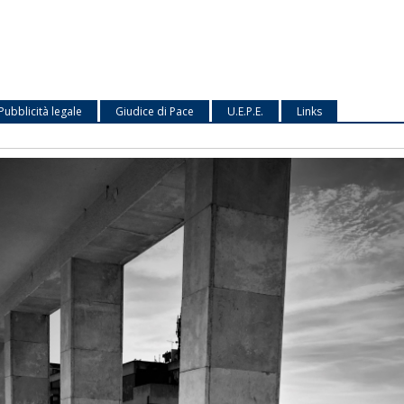
Pubblicità legale
Giudice di Pace
U.E.P.E.
Links