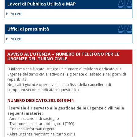
Lavori di Pubblica Utilità e MAP
Accedi
Uffici di prossimità
Accedi
AVVISO ALL’UTENZA – NUMERO DI TELEFONO PER LE
URGENZE DEL TURNO CIVILE
Si informa che è stato istituito un numero di telefono dedicato alle
urgenze del turno civile, attivo nelle giornate di sabato e nei giorni di
reperibilità.
Negli altri giorni è operativa la linea fissa della cancelleria di
competenza come indicata in questo sito
NUMERO DEDICATO:392 8619944
Il servizio è riservato alla gestione delle urgenze civili nelle
seguenti materie:
- Amministrazioni di sostegno
- Trattamenti sanitari obbligatori (TSO)
- Consensi informati urgenti
- Altre urgenze rientranti nel turno civile