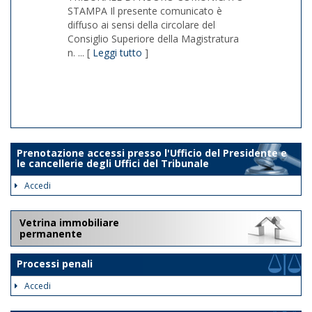
STAMPA Il presente comunicato è
diffuso ai sensi della circolare del
Consiglio Superiore della Magistratura
n. ... [
Leggi tutto
]
1/1
Prenotazione accessi presso l'Ufficio del Presidente e
le cancellerie degli Uffici del Tribunale
Accedi
Vetrina immobiliare
permanente
Processi penali
Accedi