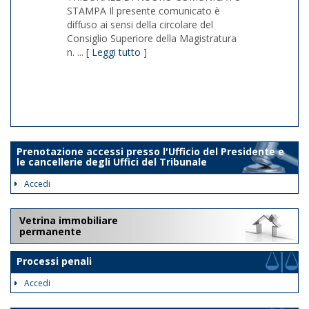
STAMPA Il presente comunicato è
diffuso ai sensi della circolare del
Consiglio Superiore della Magistratura
n. ... [
Leggi tutto
]
1/1
Prenotazione accessi presso l'Ufficio del Presidente e
le cancellerie degli Uffici del Tribunale
Accedi
Vetrina immobiliare
permanente
Processi penali
Accedi