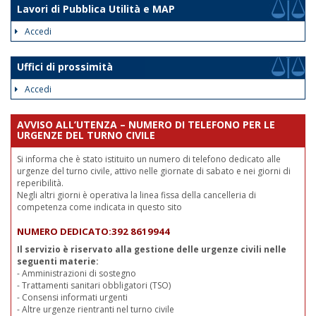
Lavori di Pubblica Utilità e MAP
Accedi
Uffici di prossimità
Accedi
AVVISO ALL’UTENZA – NUMERO DI TELEFONO PER LE
URGENZE DEL TURNO CIVILE
Si informa che è stato istituito un numero di telefono dedicato alle
urgenze del turno civile, attivo nelle giornate di sabato e nei giorni di
reperibilità.
Negli altri giorni è operativa la linea fissa della cancelleria di
competenza come indicata in questo sito
NUMERO DEDICATO:392 8619944
Il servizio è riservato alla gestione delle urgenze civili nelle
seguenti materie:
- Amministrazioni di sostegno
- Trattamenti sanitari obbligatori (TSO)
- Consensi informati urgenti
- Altre urgenze rientranti nel turno civile