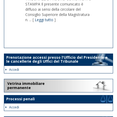
STAMPA Il presente comunicato è
diffuso ai sensi della circolare del
Consiglio Superiore della Magistratura
n. ... [
Leggi tutto
]
1/1
Prenotazione accessi presso l'Ufficio del Presidente e
le cancellerie degli Uffici del Tribunale
Accedi
Vetrina immobiliare
permanente
Processi penali
Accedi