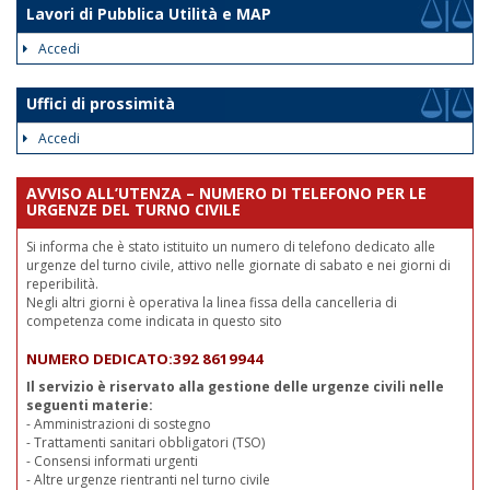
Lavori di Pubblica Utilità e MAP
Accedi
Uffici di prossimità
Accedi
AVVISO ALL’UTENZA – NUMERO DI TELEFONO PER LE
URGENZE DEL TURNO CIVILE
Si informa che è stato istituito un numero di telefono dedicato alle
urgenze del turno civile, attivo nelle giornate di sabato e nei giorni di
reperibilità.
Negli altri giorni è operativa la linea fissa della cancelleria di
competenza come indicata in questo sito
NUMERO DEDICATO:392 8619944
Il servizio è riservato alla gestione delle urgenze civili nelle
seguenti materie:
- Amministrazioni di sostegno
- Trattamenti sanitari obbligatori (TSO)
- Consensi informati urgenti
- Altre urgenze rientranti nel turno civile